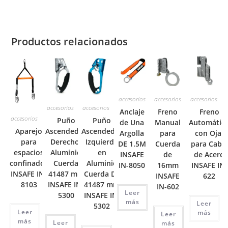
Productos relacionados
accesorios
accesorios
accesorios
accesorios
accesorios
Anclaje
Freno
Freno
accesorios
Puño
Puño
de Una
Manual
Automátic
Aparejo
Ascendedor
Ascendedor
Argolla
para
con Ojal
para
Izquierdo
Derecho.
DE 1.5M
Cuerda
para Cable
espacios
en
Aluminio
INSAFE
de
de Acero
confinados
Aluminio
Cuerda
IN-8050
16mm
INSAFE IN-
INSAFE IN-
Cuerda De
41487 mm
INSAFE
622
8103
41487 mm
INSAFE IN-
IN-602
Leer
INSAFE IN-
5300
más
Leer
5302
Leer
más
Leer
más
Leer
más