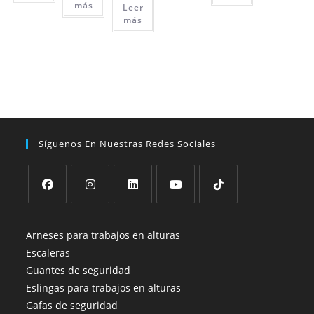
más
Leer
más
Síguenos En Nuestras Redes Sociales
Se
Se
Se
Se
Se
abre
abre
abre
abre
abre
Arneses para trabajos en alturas
en
en
en
en
en
Escaleras
una
una
una
una
una
Guantes de seguridad
nueva
nueva
nueva
nueva
nueva
Eslingas para trabajos en alturas
pestaña
pestaña
pestaña
pestaña
pestaña
Gafas de seguridad