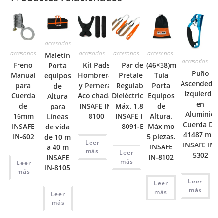
accesorios
accesorios
accesorios
accesorios
accesorios
Maletín
accesorios
Freno
Kit Pads
Par de
(46×38)m
Porta
Puño
Manual
Hombreras
Pretales
Tula
equipos
Ascendedo
para
y Perneras
Regulable
Porta
de
Izquierdo
Cuerda
Acolchadas
Dieléctricos.
Equipos
Altura
en
de
INSAFE IN-
Máx. 1.8m
de
para
Aluminio
16mm
8100
INSAFE IN-
Altura.
Líneas
Cuerda De
INSAFE
8091-E
Máximo
de vida
41487 mm
IN-602
5 piezas.
de 10 m
Leer
INSAFE IN-
INSAFE
a 40 m
más
Leer
5302
IN-8102
INSAFE
más
Leer
IN-8105
más
Leer
Leer
más
más
Leer
más