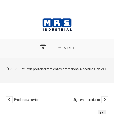
Ir
al
contenido
MENÚ
0
>
>
Cinturon portaherramientas profesional 6 bolsillos INSAFE IN-
Producto anterior
Siguiente producto