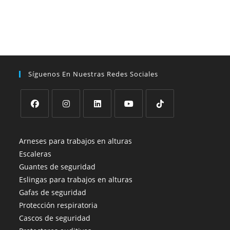
Síguenos En Nuestras Redes Sociales
Se
Se
Se
Se
Se
abre
abre
abre
abre
abre
Arneses para trabajos en alturas
en
en
en
en
en
Escaleras
una
una
una
una
una
Guantes de seguridad
nueva
nueva
nueva
nueva
nueva
Eslingas para trabajos en alturas
pestaña
pestaña
pestaña
pestaña
pestaña
Gafas de seguridad
Protección respiratoria
Cascos de seguridad