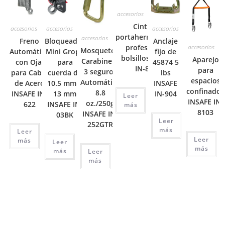
accesorios
Cinturon
accesorios
accesorios
accesorios
portaherramientas
accesorios
Freno
Bloqueador
Anclaje
profesional 6
accesorios
Mosquetón
Automático
Mini Grope
fijo de
bolsillos INSAFE
Aparejo
Carabinero
con Ojal
para
45874 5
IN-8095
para
3 seguros
para Cable
cuerda de
lbs
espacios
Automático
de Acero
10.5 mm a
INSAFE
confinados
8.8
INSAFE IN-
13 mm
IN-904
Leer
INSAFE IN-
oz./250g
622
INSAFE IN-
más
8103
INSAFE IN-
03BK
Leer
252GTR
más
Leer
Leer
más
Leer
más
más
Leer
más