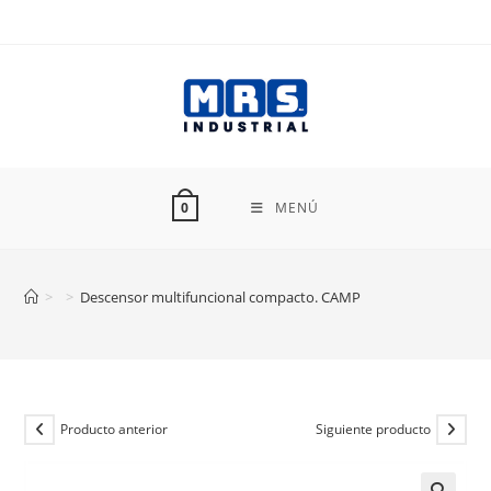
Ir
al
contenido
MENÚ
0
>
>
Descensor multifuncional compacto. CAMP
Producto anterior
Siguiente producto