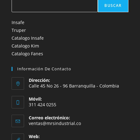
BUSCAR
Insafe
Truper
Catalogo Insafe
Catalogo Kim
Catalogo Fanes
Información De Contacto
Dirección:
Calle 45 No 26 - 96 Barranquilla - Colombia
Móvil:
311 424 0255
Correo electrónico:
Se
ventas@mrsindustrial.co
abre
en
Web:
tu