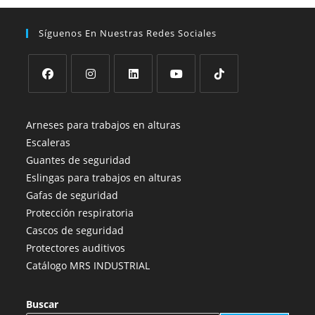
Síguenos En Nuestras Redes Sociales
Se
Se
Se
Se
Se
abre
abre
abre
abre
abre
Arneses para trabajos en alturas
en
en
en
en
en
Escaleras
una
una
una
una
una
Guantes de seguridad
nueva
nueva
nueva
nueva
nueva
Eslingas para trabajos en alturas
pestaña
pestaña
pestaña
pestaña
pestaña
Gafas de seguridad
Protección respiratoria
Cascos de seguridad
Protectores auditivos
Catálogo MRS INDUSTRIAL
Buscar