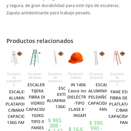
y segura, de gran durabilidad para este tipo de escaleras.
Zapata antideslizante para trabajo pesado.
Productos relacionados
Escaleras
Escaleras
Escaleras
Protección
Escaleras
Escaleras
de
de tijera
de
Cabeza
de pared
de
plataform
extensión
plataform
a
ESCALERA
IN 1406-R
ESCALERA
a
ESCALERA
TIJERA
Casco insafe
ALUMINIO PARED
ESCALERA
FANE ESC
EXTENSION
FIBRA DE
DIELÉCTRICO
PELDAÑO PLANO
ALUMINIO
FIBRA DE 
ALUMINIOCAPACIDAD
VIDRIO
-TIPO I
CAPACIDAD136KG
PLATAFORMA
PLATLATA
136KG FANES
CAPACIDAD
CLASE E Y G
FANES
C/BARAN 2
C/BAR
102KG
INSAFE
CAPACIDAD
CAPACIDA
$
983.
TIPO II
$
399.
136G FANES
FANE
388
-
990
-
FANES
$
16.6
$
2.47