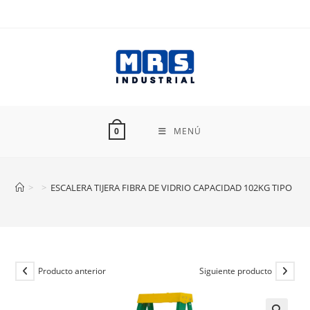
Ir
al
contenido
MENÚ
0
>
>
ESCALERA TIJERA FIBRA DE VIDRIO CAPACIDAD 102KG TIPO II 
Producto anterior
Siguiente producto