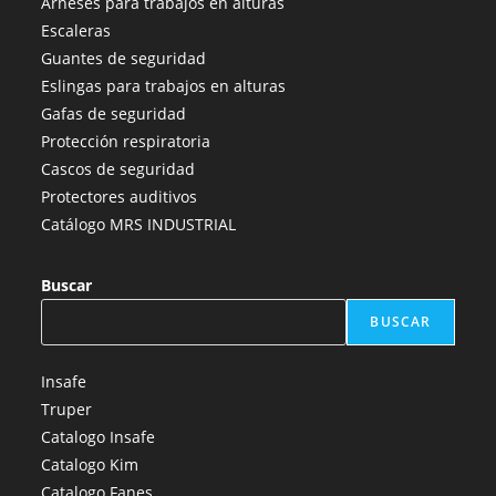
Arneses para trabajos en alturas
en
en
en
en
en
Escaleras
una
una
una
una
una
Guantes de seguridad
nueva
nueva
nueva
nueva
nueva
Eslingas para trabajos en alturas
pestaña
pestaña
pestaña
pestaña
pestaña
Gafas de seguridad
Protección respiratoria
Cascos de seguridad
Protectores auditivos
Catálogo MRS INDUSTRIAL
Buscar
BUSCAR
Insafe
Truper
Catalogo Insafe
Catalogo Kim
Catalogo Fanes