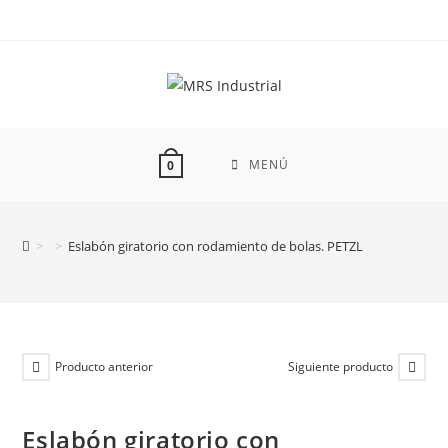
Ir
al
contenido
MENÚ
0
>
>
Eslabón giratorio con rodamiento de bolas. PETZL
Producto anterior
Siguiente producto
Eslabón giratorio con