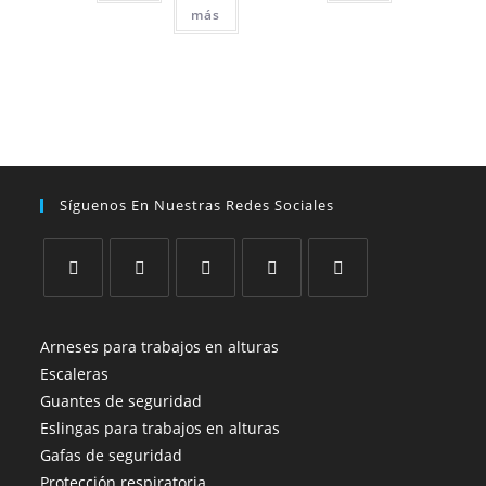
más
Síguenos En Nuestras Redes Sociales
Se
Se
Se
Se
Se
abre
abre
abre
abre
abre
Arneses para trabajos en alturas
en
en
en
en
en
Escaleras
una
una
una
una
una
Guantes de seguridad
nueva
nueva
nueva
nueva
nueva
Eslingas para trabajos en alturas
pestaña
pestaña
pestaña
pestaña
pestaña
Gafas de seguridad
Protección respiratoria