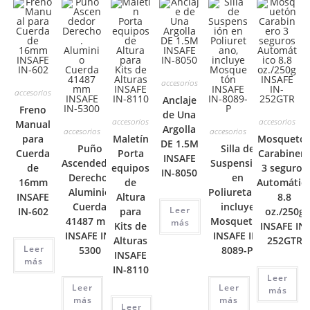
accesorios
accesorios
Anclaje
Freno
de Una
accesorios
accesorios
Manual
Argolla
accesorios
accesorios
para
Maletín
Mosquetó
DE 1.5M
Puño
Silla de
Cuerda
Porta
Carabiner
INSAFE
Ascendedor
Suspensión
de
equipos
3 seguros
IN-8050
Derecho.
en
16mm
de
Automátic
Aluminio
Poliuretano,
INSAFE
Altura
8.8
Cuerda
incluye
Leer
IN-602
para
oz./250g
41487 mm
Mosquetón
más
Kits de
INSAFE IN-
INSAFE IN-
INSAFE IN-
Alturas
252GTR
Leer
5300
8089-P
INSAFE
más
IN-8110
Leer
Leer
Leer
más
más
más
Leer