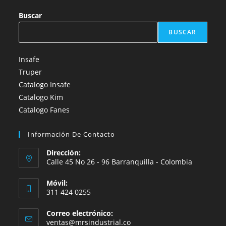
Buscar
BUSCAR
Insafe
Truper
Catalogo Insafe
Catalogo Kim
Catalogo Fanes
Información De Contacto
Dirección:
Calle 45 No 26 - 96 Barranquilla - Colombia
Móvil:
311 424 0255
Correo electrónico:
Se
ventas@mrsindustrial.co