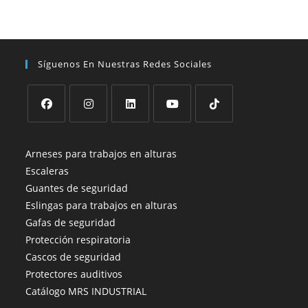
Síguenos En Nuestras Redes Sociales
Se
Se
Se
Se
Se
abre
abre
abre
abre
abre
Arneses para trabajos en alturas
en
en
en
en
en
Escaleras
una
una
una
una
una
Guantes de seguridad
nueva
nueva
nueva
nueva
nueva
Eslingas para trabajos en alturas
pestaña
pestaña
pestaña
pestaña
pestaña
Gafas de seguridad
Protección respiratoria
Cascos de seguridad
Protectores auditivos
Catálogo MRS INDUSTRIAL