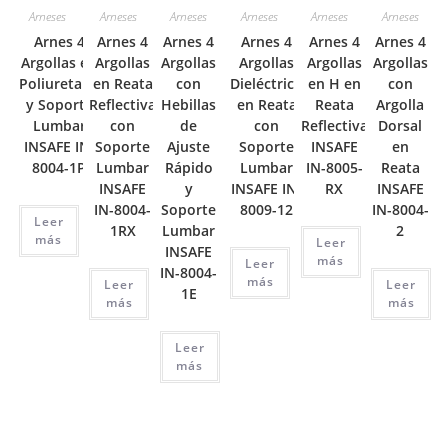
Arneses
Arneses
Arneses
Arneses
Arneses
Arneses
Arnes 4
Arnes 4
Arnes 4
Arnes 4
Arnes 4
Arnes 4
Argollas en
Argollas
Argollas
Argollas
Argollas
Argollas
Poliuretano
en Reata
con
Dieléctrico
en H en
con
y Soporte
Reflectiva
Hebillas
en Reata
Reata
Argolla
Lumbar
con
de
con
Reflectiva
Dorsal
INSAFE IN-
Soporte
Ajuste
Soporte
INSAFE
en
8004-1P
Lumbar
Rápido
Lumbar
IN-8005-
Reata
INSAFE
y
INSAFE IN-
RX
INSAFE
IN-8004-
Soporte
8009-12
IN-8004-
Leer
1RX
Lumbar
2
más
Leer
INSAFE
más
Leer
IN-8004-
más
Leer
Leer
1E
más
más
Leer
más