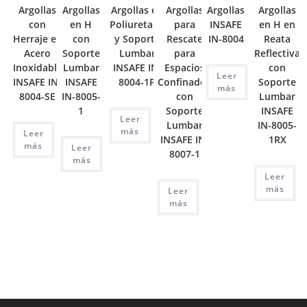
Argollas
Argollas
Argollas en
Argollas
Argollas
Argollas
con
en H
Poliuretano
para
INSAFE
en H en
Herraje en
con
y Soporte
Rescate
IN-8004
Reata
Acero
Soporte
Lumbar
para
Reflectiva
Inoxidable
Lumbar
INSAFE IN-
Espacios
con
Leer
INSAFE IN-
INSAFE
8004-1P
Confinados
Soporte
más
8004-SE
IN-8005-
con
Lumbar
1
Soporte
INSAFE
Leer
Lumbar
IN-8005-
más
Leer
INSAFE IN-
1RX
más
Leer
8007-1
más
Leer
más
Leer
más