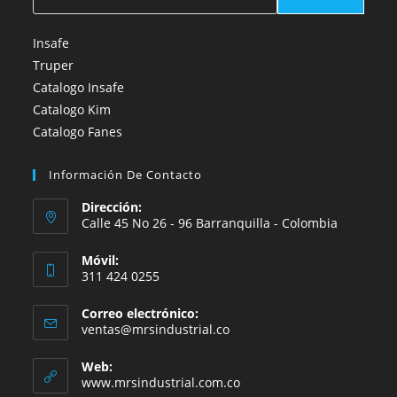
Insafe
Truper
Catalogo Insafe
Catalogo Kim
Catalogo Fanes
Información De Contacto
Dirección:
Calle 45 No 26 - 96 Barranquilla - Colombia
Móvil:
311 424 0255
Correo electrónico:
Se
ventas@mrsindustrial.co
abre
en
Web:
tu
www.mrsindustrial.com.co
aplicación