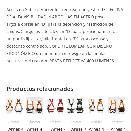
Arnés en X de cuerpo entero en reata polyester REFLECTIVA
DE ALTA VISIBILIDAD. 4 ARGOLLAS EN ACERO posee 1
argolla dorsal en “D” para la detención y restricción de
caídas, 2 argollas laterales en “D” para posicionamiento a
un punto fijo, 1 argolla frontal en “D” para ascenso y
descenso controlado. SOPORTE LUMBAR CON DISEÑO
ERGONÓMICO que minimiza el riesgo en las malas
posturas del usuario. REATA REFLECTIVA 400 LÚMENES
Productos relacionados
Arneses
Arneses
Arneses
Arneses
Arneses
Arneses
Arnes 4
Arnes 4
Arnes 4
Arnes 7
Arnes 4
Arnes 4