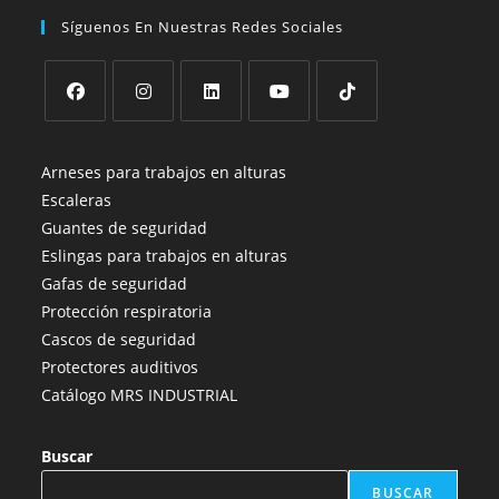
Síguenos En Nuestras Redes Sociales
Se
Se
Se
Se
Se
abre
abre
abre
abre
abre
Arneses para trabajos en alturas
en
en
en
en
en
Escaleras
una
una
una
una
una
Guantes de seguridad
nueva
nueva
nueva
nueva
nueva
Eslingas para trabajos en alturas
pestaña
pestaña
pestaña
pestaña
pestaña
Gafas de seguridad
Protección respiratoria
Cascos de seguridad
Protectores auditivos
Catálogo MRS INDUSTRIAL
Buscar
BUSCAR