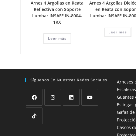
Arnes 4 Argollas en Reata
Arnes 4 Argollas Dieléc
Reflectiva con Soporte
en Reata con Sopor
Lumbar INSAFE IN-8004-
Lumbar INSAFE IN-80
1RX
Leer más
Leer más
Síguenos En Nuestras Redes Sociales
Arneses p
Escaleras
Guantes 
Eslingas 
Se
Se
Se
Se
Gafas de
abre
abre
abre
abre
Protecció
en
en
en
en
Cascos d
Se
una
una
una
una
Protector
abre