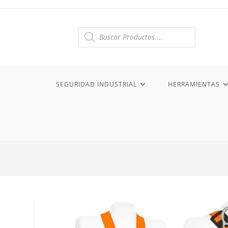
Ir
al
contenido
Búsqueda
de
productos
SEGURIDAD INDUSTRIAL
HERRAMIENTAS