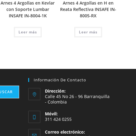
Arnes 4 Argollas en Kevlar
Arnes 4 Argollas en H en
con Soporte Lumbar
Reata Reflectiva INSAFE IN-
INSAFE IN-8004-1K
8005-RX
Leer más
Leer más
Información De Contacto
Dirección:
USCAR
Calle 45 No 26 - 96 Barranquilla
- Colombia
Móvil:
311 424 0255
Correo electrónico: