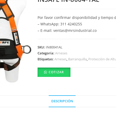
Por favor confirmar disponibilidad y tiempo 
– WhatsApp: 311 4240255
– E-mail: ventas@mrsindustrial.co
SKU:
IN80041AL
Categoría:
Arneses
Etiquetas:
Arneses
,
Barranquilla
,
Protección de Alt
COTIZAR
DESCRIPCIÓN