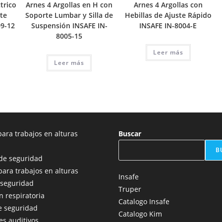
trico
Arnes 4 Argollas en H con
Arnes 4 Argollas con
te
Soporte Lumbar y Silla de
Hebillas de Ajuste Rápido
09-12
Suspensión INSAFE IN-
INSAFE IN-8004-E
8005-15
Leer más
Leer más
ara trabajos en alturas
Buscar
B
de seguridad
para trabajos en alturas
Insafe
 seguridad
Truper
n respiratoria
Catalogo Insafe
e seguridad
Catalogo Kim
es auditivos