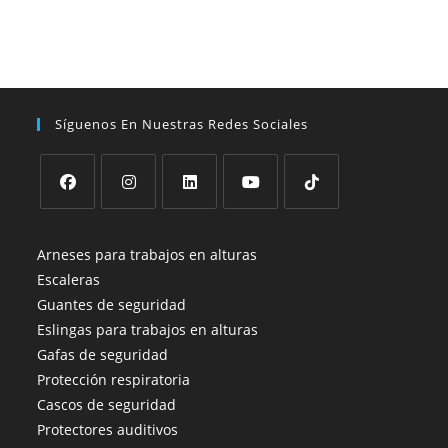
Síguenos En Nuestras Redes Sociales
Se
Se
Se
Se
Se
abre
abre
abre
abre
abre
Arneses para trabajos en alturas
en
en
en
en
en
Escaleras
una
una
una
una
una
Guantes de seguridad
nueva
nueva
nueva
nueva
nueva
Eslingas para trabajos en alturas
pestaña
pestaña
pestaña
pestaña
pestaña
Gafas de seguridad
Protección respiratoria
Cascos de seguridad
Protectores auditivos