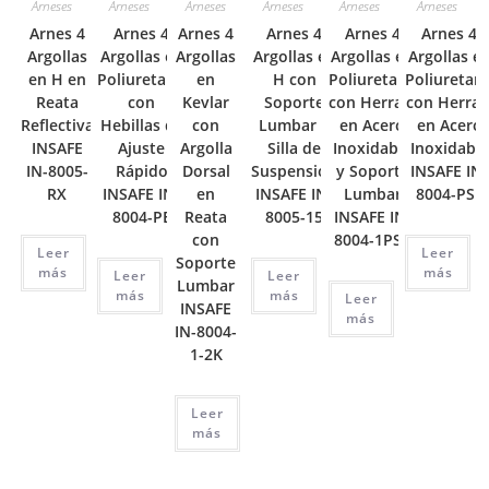
Arneses
Arneses
Arneses
Arneses
Arneses
Arneses
Arnes 4
Arnes 4
Arnes 4
Arnes 4
Arnes 4
Arnes 4
Argollas
Argollas en
Argollas
Argollas en
Argollas en
Argollas e
en H en
Poliuretano
en
H con
Poliuretano
Poliuretan
Reata
con
Kevlar
Soporte
con Herraje
con Herraj
Reflectiva
Hebillas de
con
Lumbar y
en Acero
en Acero
INSAFE
Ajuste
Argolla
Silla de
Inoxidable
Inoxidable
IN-8005-
Rápido
Dorsal
Suspensión
y Soporte
INSAFE IN-
RX
INSAFE IN-
en
INSAFE IN-
Lumbar
8004-PSE
8004-PE
Reata
8005-15
INSAFE IN-
con
8004-1PSE
Leer
Leer
Soporte
más
más
Leer
Leer
Lumbar
más
más
Leer
INSAFE
más
IN-8004-
1-2K
Leer
más