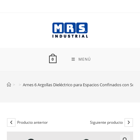
Ir
al
contenido
MENÚ
0
>
>
Arnes 6 Argollas Dieléctrico para Espacios Confinados con So
Producto anterior
Siguiente producto