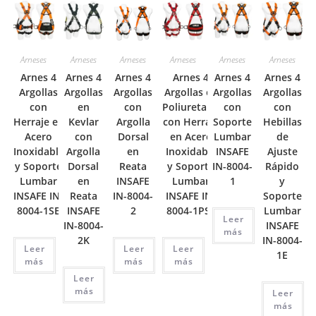
Arneses
Arneses
Arneses
Arneses
Arneses
Arneses
Arnes 4
Arnes 4
Arnes 4
Arnes 4
Arnes 4
Arnes 4
Argollas
Argollas
Argollas
Argollas en
Argollas
Argollas
con
en
con
Poliuretano
con
con
Herraje en
Kevlar
Argolla
con Herraje
Soporte
Hebillas
Acero
con
Dorsal
en Acero
Lumbar
de
Inoxidable
Argolla
en
Inoxidable
INSAFE
Ajuste
y Soporte
Dorsal
Reata
y Soporte
IN-8004-
Rápido
Lumbar
en
INSAFE
Lumbar
1
y
INSAFE IN-
Reata
IN-8004-
INSAFE IN-
Soporte
8004-1SE
INSAFE
2
8004-1PSE
Lumbar
Leer
IN-8004-
INSAFE
más
2K
IN-8004-
Leer
Leer
Leer
1E
más
más
más
Leer
más
Leer
más