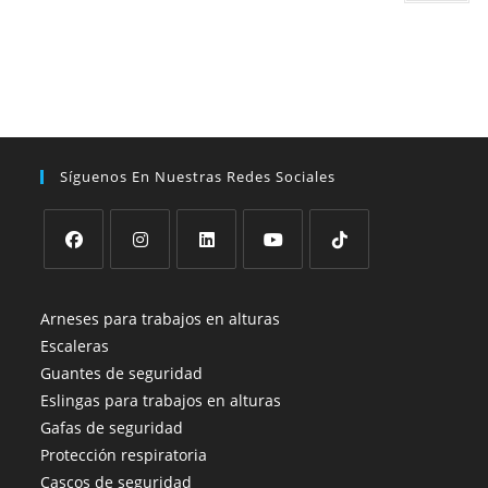
Síguenos En Nuestras Redes Sociales
Se
Se
Se
Se
Se
abre
abre
abre
abre
abre
Arneses para trabajos en alturas
en
en
en
en
en
Escaleras
una
una
una
una
una
Guantes de seguridad
nueva
nueva
nueva
nueva
nueva
Eslingas para trabajos en alturas
pestaña
pestaña
pestaña
pestaña
pestaña
Gafas de seguridad
Protección respiratoria
Cascos de seguridad