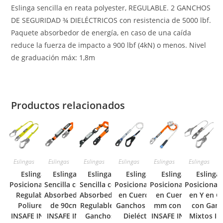
Eslinga sencilla en reata polyester, REGULABLE. 2 GANCHOS
DE SEGURIDAD ¾ DIELÉCTRICOS con resistencia de 5000 lbf.
Paquete absorbedor de energía, en caso de una caída
reduce la fuerza de impacto a 900 lbf (4kN) o menos. Nivel
de graduación máx: 1,8m
Productos relacionados
Eslingas
Eslingas
Eslingas
Eslingas
Eslingas
Eslingas
Eslinga de
Eslinga
Eslinga
Eslinga de
Eslinga de
Eslinga
Posicionamiento
Sencilla con
Sencilla con
Posicionamiento
Posicionamiento
Posicionam
Regulable en
Absorbedor
Absorbedor
en Cuerda con
en Cuerda 14
en Y en G
Poliuretano
de 90cm
Regulable y
Ganchos Mixtos
mm con Freno
con Gan
INSAFE IN-8041-
INSAFE IN-
Ganchos
Dieléctricos
INSAFE IN-8040-
Mixtos IN