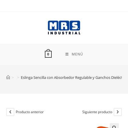
Ir
al
contenido
MENÚ
0
>
>
Eslinga Sencilla con Absorbedor Regulable y Ganchos Dieléctri
Producto anterior
Siguiente producto