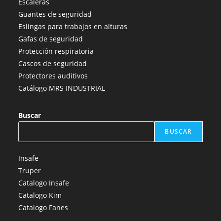
Escaleras
una
una
una
una
una
Guantes de seguridad
nueva
nueva
nueva
nueva
nueva
Eslingas para trabajos en alturas
pestaña
pestaña
pestaña
pestaña
pestaña
Gafas de seguridad
Protección respiratoria
Cascos de seguridad
Protectores auditivos
Catálogo MRS INDUSTRIAL
Buscar
BUSCAR
Insafe
Truper
Catalogo Insafe
Catalogo Kim
Catalogo Fanes