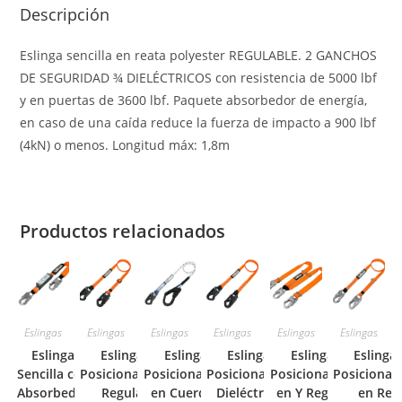
Descripción
Eslinga sencilla en reata polyester REGULABLE. 2 GANCHOS
DE SEGURIDAD ¾ DIELÉCTRICOS con resistencia de 5000 lbf
y en puertas de 3600 lbf. Paquete absorbedor de energía,
en caso de una caída reduce la fuerza de impacto a 900 lbf
(4kN) o menos. Longitud máx: 1,8m
Productos relacionados
Eslingas
Eslingas
Eslingas
Eslingas
Eslingas
Eslingas
Eslinga
Eslinga de
Eslinga de
Eslinga de
Eslinga de
Eslinga
Sencilla con
Posicionamiento
Posicionamiento
Posicionamiento
Posicionamiento
Posicionam
Absorbedor
Regulable
en Cuerda con
Dieléctrica en
en Y Regulable
en Rea