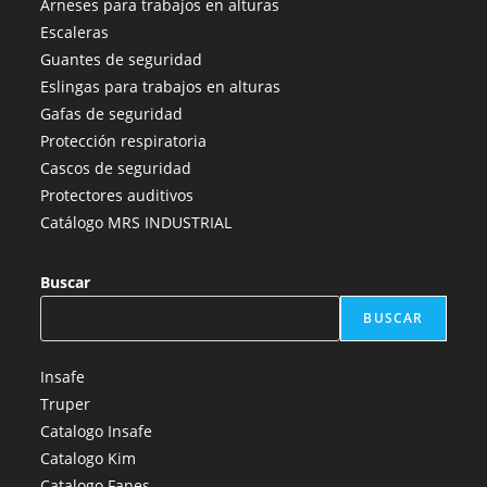
Arneses para trabajos en alturas
en
en
en
en
en
Escaleras
una
una
una
una
una
Guantes de seguridad
nueva
nueva
nueva
nueva
nueva
Eslingas para trabajos en alturas
pestaña
pestaña
pestaña
pestaña
pestaña
Gafas de seguridad
Protección respiratoria
Cascos de seguridad
Protectores auditivos
Catálogo MRS INDUSTRIAL
Buscar
BUSCAR
Insafe
Truper
Catalogo Insafe
Catalogo Kim
Catalogo Fanes