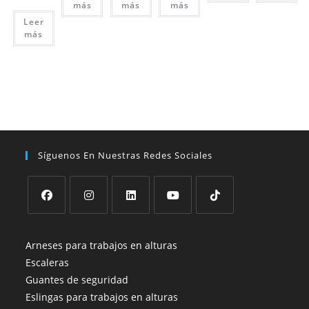
más
más
más
Leer
más
Síguenos En Nuestras Redes Sociales
Se
Se
Se
Se
Se
abre
abre
abre
abre
abre
Arneses para trabajos en alturas
en
en
en
en
en
Escaleras
una
una
una
una
una
Guantes de seguridad
nueva
nueva
nueva
nueva
nueva
Eslingas para trabajos en alturas
pestaña
pestaña
pestaña
pestaña
pestaña