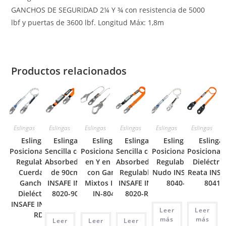
GANCHOS DE SEGURIDAD 2¼ Y ¾ con resistencia de 5000
lbf y puertas de 3600 lbf. Longitud Máx: 1,8m
Productos relacionados
Eslingas
Eslingas
Eslingas
Eslingas
Eslingas
Eslingas
Eslinga de
Eslinga
Eslinga de
Eslinga
Eslinga de
Eslinga
Posicionamiento
Sencilla con
Posicionamiento
Sencilla con
Posicionamiento
Posicionam
Regulable en
Absorbedor
en Y en Guaya
Absorbedor
Regulable con
Dieléctri
Cuerda con
de 90cm
con Ganchos
Regulable
Nudo INSAFE IN-
Reata INSA
Ganchos ¾
INSAFE IN-
Mixtos INSAFE
INSAFE IN-
8040-RN
8041-
Dieléctricos
8020-90
IN-8042-G
8020-R
INSAFE IN-8040-
Leer
Leer
RD
más
más
Leer
Leer
Leer