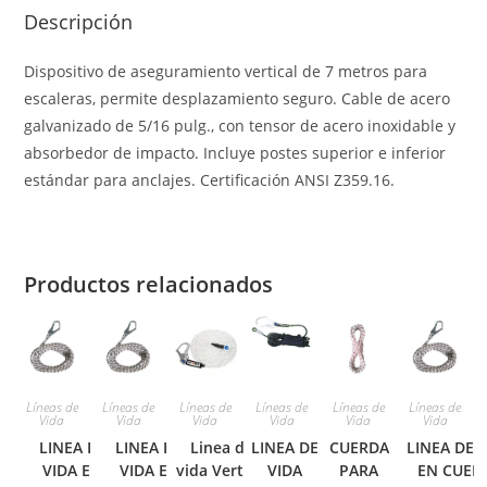
Descripción
Dispositivo de aseguramiento vertical de 7 metros para
escaleras, permite desplazamiento seguro. Cable de acero
galvanizado de 5/16 pulg., con tensor de acero inoxidable y
absorbedor de impacto. Incluye postes superior e inferior
estándar para anclajes. Certificación ANSI Z359.16.
Productos relacionados
Líneas de
Líneas de
Líneas de
Líneas de
Líneas de
Líneas de
Vida
Vida
Vida
Vida
Vida
Vida
LINEA DE
LINEA DE
Linea de
LINEA DE
CUERDA
LINEA DE 
VIDA EN
VIDA EN
vida Vertical
VIDA
PARA
EN CUER