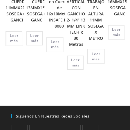
CUERDA
CUERDA
en Cuerda
VERTICAL
TRABAJO
16MMX150
11MMX20MTS
13MMX15MTS
de
CON
EN
SOSEGA 
SOSEGA CON
SOSEGA CON
16x10Metros
GANCHO
ALTURA
GANCH
GANCHO
GANCHO
INSAFE IN-
2- 1/4″ 13
11MM
8080
MM LINK
SOSEGA
Leer
TECH x
X
más
Leer
Leer
30
METRO
más
más
Leer
Metros
más
Leer
más
Leer
más
Síguenos En Nuestras Redes Sociales