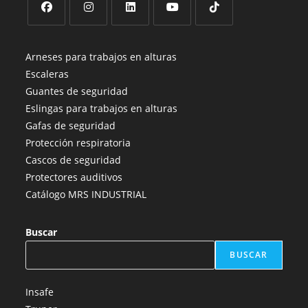
Se
Se
Se
Se
Se
abre
abre
abre
abre
abre
Arneses para trabajos en alturas
en
en
en
en
en
Escaleras
una
una
una
una
una
Guantes de seguridad
nueva
nueva
nueva
nueva
nueva
Eslingas para trabajos en alturas
pestaña
pestaña
pestaña
pestaña
pestaña
Gafas de seguridad
Protección respiratoria
Cascos de seguridad
Protectores auditivos
Catálogo MRS INDUSTRIAL
Buscar
BUSCAR
Insafe