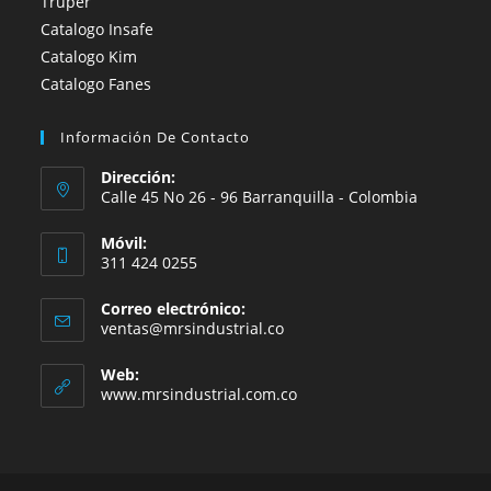
Truper
Catalogo Insafe
Catalogo Kim
Catalogo Fanes
Información De Contacto
Dirección:
Calle 45 No 26 - 96 Barranquilla - Colombia
Móvil:
311 424 0255
Correo electrónico:
Se
ventas@mrsindustrial.co
abre
en
Web:
tu
www.mrsindustrial.com.co
aplicación