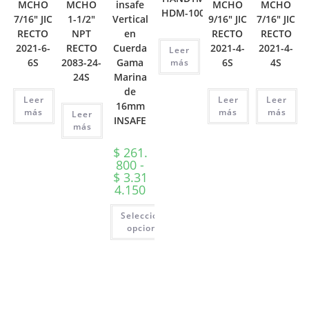
MCHO
MCHO
insafe
MCHO
MCHO
HDM-100-31
7/16″ JIC
1-1/2″
Vertical
9/16″ JIC
7/16″ JIC
RECTO
NPT
en
RECTO
RECTO
2021-6-
RECTO
Cuerda
2021-4-
2021-4-
Leer
6S
2083-24-
Gama
6S
4S
más
24S
Marina
de
Leer
Leer
Leer
16mm
más
más
más
Leer
INSAFE
más
$
261.
800
-
$
3.31
Rango
4.150
de
precios:
Seleccionar
desde
$ 261.800
opciones
hasta
Este
$ 3.314.150
producto
tiene
múltiples
variantes.
Las
opciones