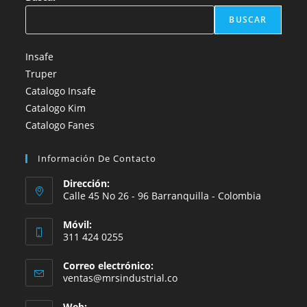
BUSCAR
Insafe
Truper
Catalogo Insafe
Catalogo Kim
Catalogo Fanes
Información De Contacto
Dirección:
Calle 45 No 26 - 96 Barranquilla - Colombia
Móvil:
311 424 0255
Correo electrónico:
Se
ventas@mrsindustrial.co
abre
en
Web: