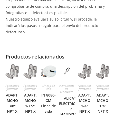
comprobante de compra, una descripción del problema y
fotografías del defecto si es posible.
Nuestro equipo evaluará su solicitud y, si procede, le
indicará los pasos a seguir para el envío del producto
defectuoso
Productos relacionados
Accesorios
Accesorios
Líneas de
Herramient
Accesorios
Accesorios
ferreteros
ferreteros
Vida
as
ferreteros
ferreteros
Manuales
ADAPT.
ADAPT.
IN 8080-
ADAPT.
ADAPT.
ALICATE
MCHO
MCHO
GM
MCHO
MCHO
ELECTRICISTA
3/8″
1-1/2″
Linea de
1/4″
1/4″
7
NPT X
NPT X
vida
NPT X
NPT X
HANDYMAN