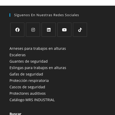
se
pueden
elegir
en
Síguenos En Nuestras Redes Sociales
la
página
de
producto
Se
Se
Se
Se
Se
abre
abre
abre
abre
abre
Arneses para trabajos en alturas
en
en
en
en
en
Escaleras
una
una
una
una
una
Guantes de seguridad
nueva
nueva
nueva
nueva
nueva
Eslingas para trabajos en alturas
pestaña
pestaña
pestaña
pestaña
pestaña
Gafas de seguridad
Protección respiratoria
Cascos de seguridad
Protectores auditivos
Catálogo MRS INDUSTRIAL
Buscar