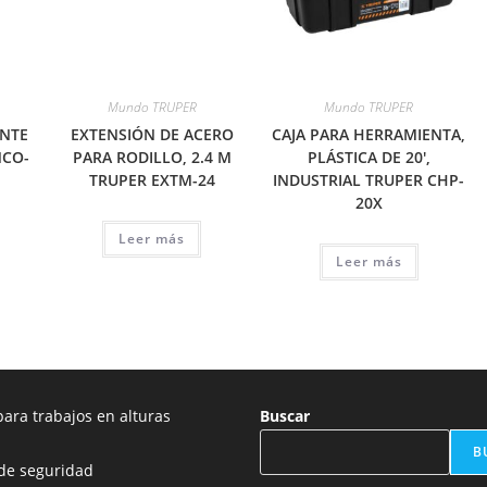
Mundo TRUPER
Mundo TRUPER
ENTE
EXTENSIÓN DE ACERO
CAJA PARA HERRAMIENTA,
NCO-
PARA RODILLO, 2.4 M
PLÁSTICA DE 20′,
TRUPER EXTM-24
INDUSTRIAL TRUPER CHP-
20X
Leer más
Leer más
ara trabajos en alturas
Buscar
B
de seguridad