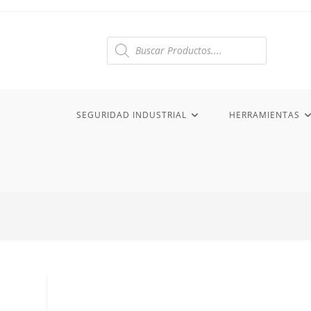
Ir
al
contenido
Búsqueda
de
productos
SEGURIDAD INDUSTRIAL
HERRAMIENTAS