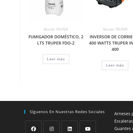
Mundo TRUPER
Mundo TRUPER
FUMIGADOR DOMÉSTICO, 2
INVERSOR DE CORRI
LTS TRUPER FDO-2
400 WATTS TRUPER I
400
Leer más
Leer más
Síguenos En Nuestras Redes Sociales
Arneses p
Escaleras
Guantes 