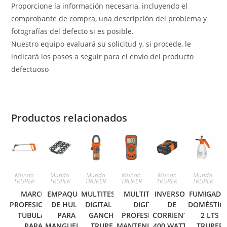
Proporcione la información necesaria, incluyendo el
comprobante de compra, una descripción del problema y
fotografías del defecto si es posible.
Nuestro equipo evaluará su solicitud y, si procede, le
indicará los pasos a seguir para el envío del producto
defectuoso
Productos relacionados
Mundo
Mundo
Mundo
Mundo
Mundo
Mundo
TRUPER
TRUPER
TRUPER
TRUPER
TRUPER
TRUPER
MARCO
EMPAQUES
MULTITESTER
MULTITESTER
INVERSOR
FUMIGADO
PROFESIONAL
DE HULE
DIGITAL DE
DIGITAL
DE
DOMÉSTIC
TUBULAR
PARA
GANCHO
PROFESIONAL,
CORRIENTE
2 LTS
PARA
MANGUERA,
TRUPER
MANTENIMIENTO
400 WATTS
TRUPER