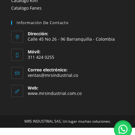
Catalogo Kim
Catalogo Fanes
Información De Contacto
Dirección:
Calle 45 No 26 - 96 Barranquilla - Colombia
Móvil:
311 424 0255
Correo electrónico:
Se
ventas@mrsindustrial.co
abre
en
Web:
tu
www.mrsindustrial.com.co
aplicación
MRS INDUSTRIAL SAS, Un lugar muchas soluciones.