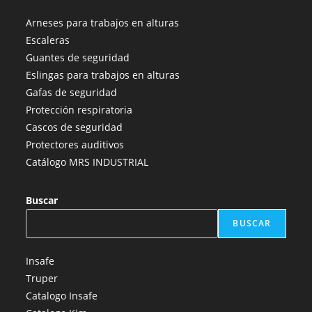
abre
abre
abre
abre
abre
Arneses para trabajos en alturas
en
en
en
en
en
Escaleras
una
una
una
una
una
Guantes de seguridad
nueva
nueva
nueva
nueva
nueva
Eslingas para trabajos en alturas
pestaña
pestaña
pestaña
pestaña
pestaña
Gafas de seguridad
Protección respiratoria
Cascos de seguridad
Protectores auditivos
Catálogo MRS INDUSTRIAL
Buscar
BUSCAR
Insafe
Truper
Catalogo Insafe