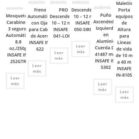
accesorios
accesorios
accesorios
Maletín
accesorios
accesorios
Freno
PRO
Descendedor
Porta
Puño
Mosquetón
Automático
Descendedor
10 – 12 mm
equipos
Ascendedor
Carabinero
con Ojal
10 – 12 mm
INSAFE A-
de
Izquierdo
3 seguros
para Cable
INSAFE A-
050-SIRIUS
Altura
en
Automático
de Acero
041-LORY
para
Aluminio
8.8
INSAFE IN-
Líneas
Leer
Cuerda De
oz./250g
622
de vida
más
Leer
41487 mm
INSAFE IN-
de 10 m
más
INSAFE IN-
252GTR
a 40 m
Leer
5302
INSAFE
más
IN-8105
Leer
más
Leer
más
Leer
más