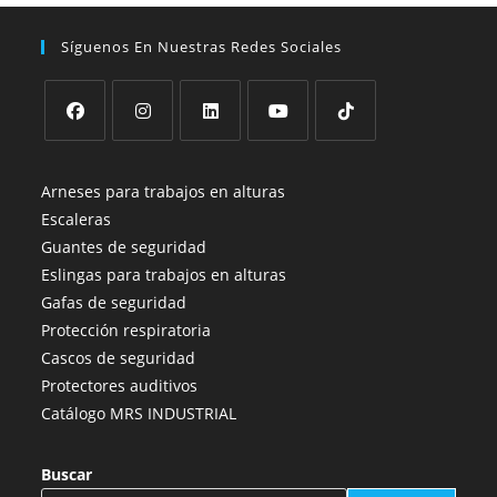
Síguenos En Nuestras Redes Sociales
Se
Se
Se
Se
Se
abre
abre
abre
abre
abre
Arneses para trabajos en alturas
en
en
en
en
en
Escaleras
una
una
una
una
una
Guantes de seguridad
nueva
nueva
nueva
nueva
nueva
Eslingas para trabajos en alturas
pestaña
pestaña
pestaña
pestaña
pestaña
Gafas de seguridad
Protección respiratoria
Cascos de seguridad
Protectores auditivos
Catálogo MRS INDUSTRIAL
Buscar