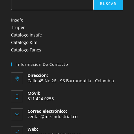
BUSCAR
Insafe
Truper
Catalogo Insafe
Catalogo Kim
Catalogo Fanes
Información De Contacto
Dirección:
Calle 45 No 26 - 96 Barranquilla - Colombia
Móvil:
311 424 0255
Correo electrónico:
Se
ventas@mrsindustrial.co
abre
en
Web:
tu