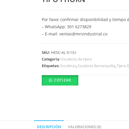
Por favor confirmar disponibilidad y tiempo 
– WhatsApp: 301 6273829
– E-mail: ventas@mrsindustrial.co
SKU:
HESC-AL-5-13-I
Categoría:
Escaleras de tijera
Etiquetas:
Escaleras
,
Escaleras Barranquilla
,
Tijera 
COTIZAR
DESCRIPCIÓN
VALORACIONES (0)