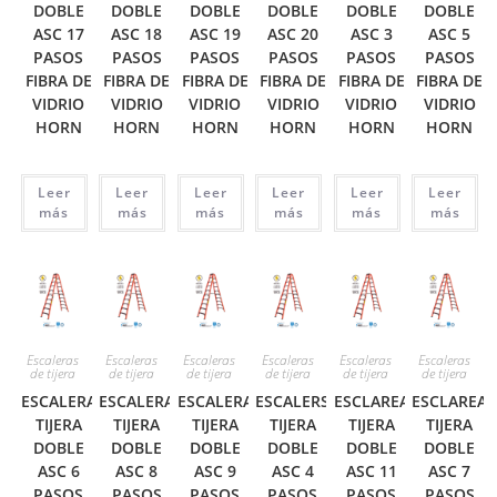
DOBLE
DOBLE
DOBLE
DOBLE
DOBLE
DOBLE
ASC 17
ASC 18
ASC 19
ASC 20
ASC 3
ASC 5
PASOS
PASOS
PASOS
PASOS
PASOS
PASOS
FIBRA DE
FIBRA DE
FIBRA DE
FIBRA DE
FIBRA DE
FIBRA DE
VIDRIO
VIDRIO
VIDRIO
VIDRIO
VIDRIO
VIDRIO
HORN
HORN
HORN
HORN
HORN
HORN
Leer
Leer
Leer
Leer
Leer
Leer
más
más
más
más
más
más
Escaleras
Escaleras
Escaleras
Escaleras
Escaleras
Escaleras
de tijera
de tijera
de tijera
de tijera
de tijera
de tijera
ESCALERA
ESCALERA
ESCALERA
ESCALERS
ESCLAREA
ESCLAREA
TIJERA
TIJERA
TIJERA
TIJERA
TIJERA
TIJERA
DOBLE
DOBLE
DOBLE
DOBLE
DOBLE
DOBLE
ASC 6
ASC 8
ASC 9
ASC 4
ASC 11
ASC 7
PASOS
PASOS
PASOS
PASOS
PASOS
PASOS