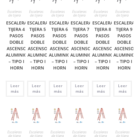
Escaleras
Escaleras
Escaleras
Escaleras
Escaleras
Escaleras
de tijera
de tijera
de tijera
de tijera
de tijera
de tijera
ESCALERA
ESCALERA
ESCALERA
ESCALERA
ESCALERA
ESCALERA
TIJERA 4
TIJERA 5
TIJERA 6
TIJERA 7
TIJERA 8
TIJERA 9
PASOS
PASOS
PASOS
PASOS
PASOS
PASOS
DOBLE
DOBLE
DOBLE
DOBLE
DOBLE
DOBLE
ASCENSO
ASCENSO
ASCENSO
ASCENSO
ASCENSO
ASCENSO
ALUMINIO
ALUMNIO
ALUMINIO
ALUMINIO
ALUMINIO
ALUMINIO
– TIPO I
– TIPO I
– TIPO I
– TIPO I
– TIPO I
– TIPO I
HORN
HORN
HORN
HORN
HORN
HORN
Leer
Leer
Leer
Leer
Leer
Leer
más
más
más
más
más
más
Escaleras
Escaleras
Escaleras
Escaleras
Escaleras
Escaleras
de tijera
de tijera
de tijera
de tijera
de tijera
de tijera