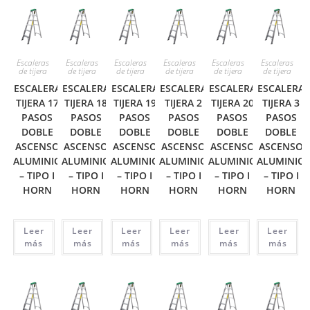
Escaleras
Escaleras
Escaleras
Escaleras
Escaleras
Escaleras
de tijera
de tijera
de tijera
de tijera
de tijera
de tijera
ESCALERA
ESCALERA
ESCALERA
ESCALERA
ESCALERA
ESCALERA
TIJERA 17
TIJERA 18
TIJERA 19
TIJERA 2
TIJERA 20
TIJERA 3
PASOS
PASOS
PASOS
PASOS
PASOS
PASOS
DOBLE
DOBLE
DOBLE
DOBLE
DOBLE
DOBLE
ASCENSO
ASCENSO
ASCENSO
ASCENSO
ASCENSO
ASCENSO
ALUMINIO
ALUMINIO
ALUMINIO
ALUMINIO
ALUMINIO
ALUMINIO
– TIPO I
– TIPO I
– TIPO I
– TIPO I
– TIPO I
– TIPO I
HORN
HORN
HORN
HORN
HORN
HORN
Leer
Leer
Leer
Leer
Leer
Leer
más
más
más
más
más
más