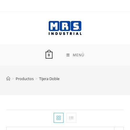
Ir
al
contenido
MENÚ
0
>
Productos
>
Tijera Doble