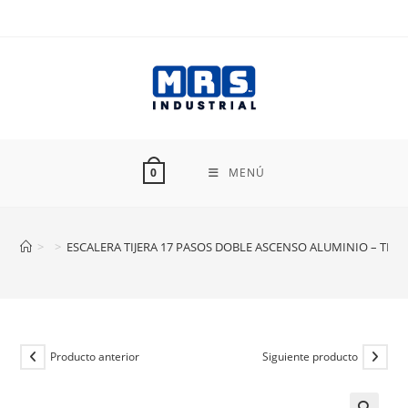
Ir
al
contenido
MENÚ
0
>
>
ESCALERA TIJERA 17 PASOS DOBLE ASCENSO ALUMINIO – TIPO
Producto anterior
Siguiente producto