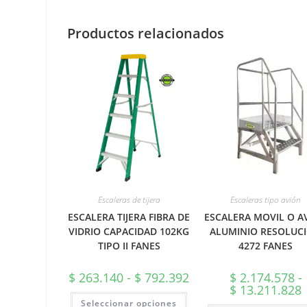
Productos relacionados
Escaleras de tijera
Escaleras tipo avión
ESCALERA TIJERA FIBRA DE
ESCALERA MOVIL O A
VIDRIO CAPACIDAD 102KG
ALUMINIO RESOLUC
TIPO II FANES
4272 FANES
Rango
$
263.140
-
$
792.392
$
2.174.578
-
de
R
$
13.211.828
precios:
Este
d
Seleccionar opciones
desde
producto
p