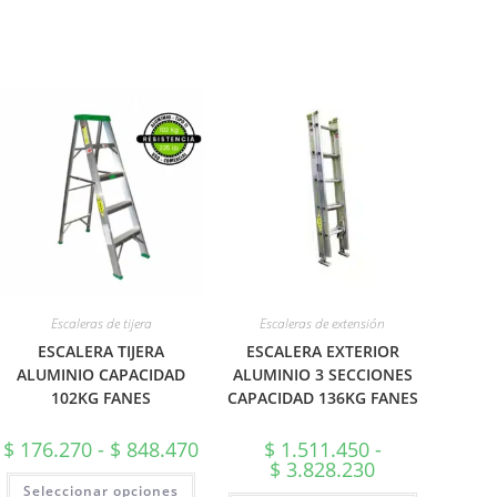
Escaleras de tijera
Escaleras de extensión
ESCALERA TIJERA
ESCALERA EXTERIOR
ALUMINIO CAPACIDAD
ALUMINIO 3 SECCIONES
102KG FANES
CAPACIDAD 136KG FANES
Rango
$
176.270
-
$
848.470
$
1.511.450
-
de
Rango
$
3.828.230
precios:
Este
de
Seleccionar opciones
desde
producto
precios: