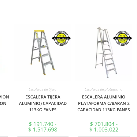
Escaleras de tijera
Escaleras de plataforma
VION
ESCALERA TIJERA
ESCALERA ALUMINIO
ION
ALUMINIO) CAPACIDAD
PLATAFORMA C/BARAN 2
113KG FANES
CAPACIDAD 113KG FANES
$
191.740
-
$
701.804
-
ango
Rango
Rango
$
1.517.698
$
1.003.022
e
de
de
recios:
precios:
precios: