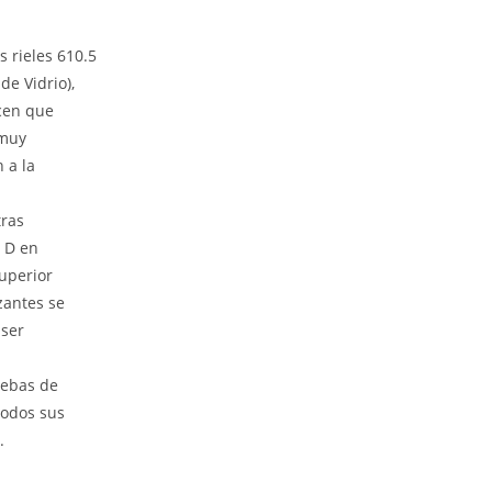
 rieles 610.5
de Vidrio),
acen que
 muy
 a la
tras
o D en
superior
zantes se
 ser
uebas de
odos sus
.