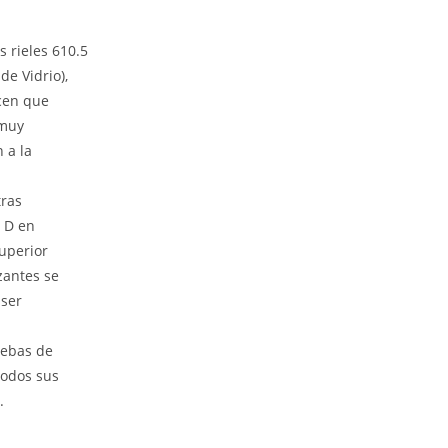
 rieles 610.5
de Vidrio),
acen que
 muy
 a la
tras
o D en
superior
zantes se
 ser
uebas de
odos sus
.