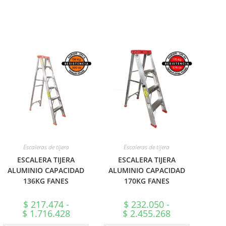
Escaleras de tijera
Escaleras de tijera
ESCALERA TIJERA
ESCALERA TIJERA
ALUMINIO CAPACIDAD
ALUMINIO CAPACIDAD
136KG FANES
170KG FANES
$
217.474
-
$
232.050
-
Rango
Rango
$
1.716.428
$
2.455.268
de
de
precios:
precios: