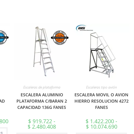
Escaleras de plataforma
Escaleras tipo avión
ESCALERA ALUMINIO
ESCALERA MOVIL O AVION
AD
PLATAFORMA C/BARAN 2
HIERRO RESOLUCION 4272
CAPACIDAD 136G FANES
FANES
Rango
800
$
919.722
-
$
1.422.200
-
de
Rango
Rango
$
2.480.408
$
10.074.690
precios:
Este
de
de
es
desde
producto
precios:
precios: