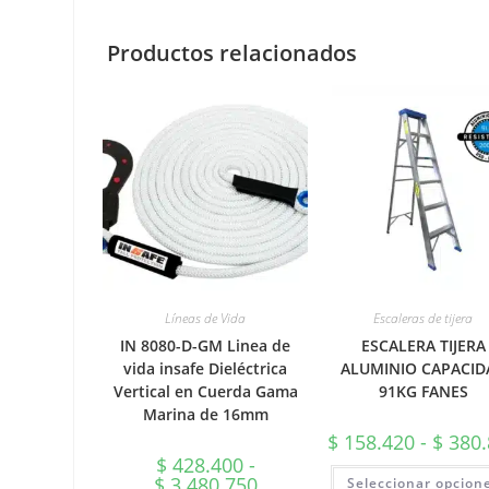
Productos relacionados
Líneas de Vida
Escaleras de tijera
IN 8080-D-GM Linea de
ESCALERA TIJERA
vida insafe Dieléctrica
ALUMINIO CAPACID
Vertical en Cuerda Gama
91KG FANES
Marina de 16mm
$
158.420
-
$
380.
$
428.400
-
Rango
$
3.480.750
Seleccionar opcion