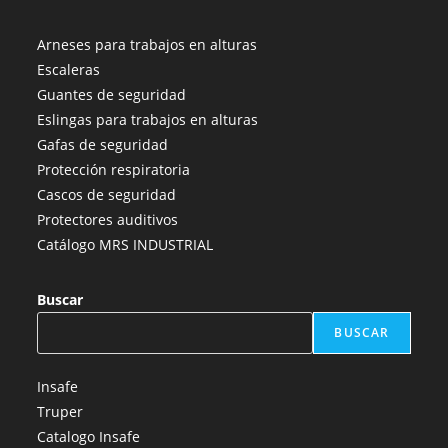
Se
Se
Se
Se
Se
abre
abre
abre
abre
abre
Arneses para trabajos en alturas
en
en
en
en
en
Escaleras
una
una
una
una
una
Guantes de seguridad
nueva
nueva
nueva
nueva
nueva
Eslingas para trabajos en alturas
pestaña
pestaña
pestaña
pestaña
pestaña
Gafas de seguridad
Protección respiratoria
Cascos de seguridad
Protectores auditivos
Catálogo MRS INDUSTRIAL
Buscar
BUSCAR
Insafe
Truper
Catalogo Insafe