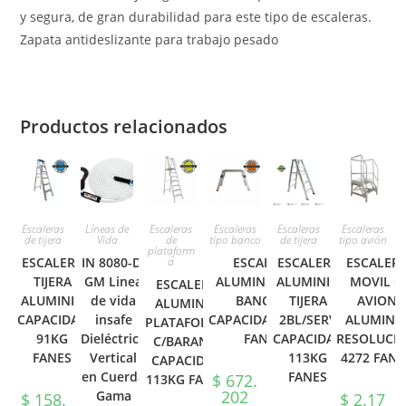
y segura, de gran durabilidad para este tipo de escaleras.
Zapata antideslizante para trabajo pesado
Productos relacionados
Escaleras
Líneas de
Escaleras
Escaleras
Escaleras
Escaleras
de tijera
Vida
de
tipo banco
de tijera
tipo avión
plataform
ESCALERA
IN 8080-D-
a
ESCALERA
ESCALERA
ESCALER
TIJERA
GM Linea
ALUMINIO TIPO
ALUMINIO
MOVIL O
ESCALERA
ALUMINIO
de vida
BANCO 2
TIJERA
AVION
ALUMINIO
CAPACIDAD
insafe
CAPACIDAD136KG
2BL/SERV
ALUMINI
PLATAFORMA
91KG
Dieléctrica
FANES
CAPACIDAD
RESOLUCI
C/BARAN 2
FANES
Vertical
113KG
4272 FANE
CAPACIDAD
en Cuerda
FANES
$
672.
113KG FANES
202
Gama
$
158.
$
2.17