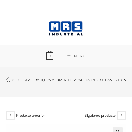
Ir
al
contenido
MENÚ
0
>
>
ESCALERA TIJERA ALUMINIO CAPACIDAD 136KG FANES 13 PASO
Producto anterior
Siguiente producto