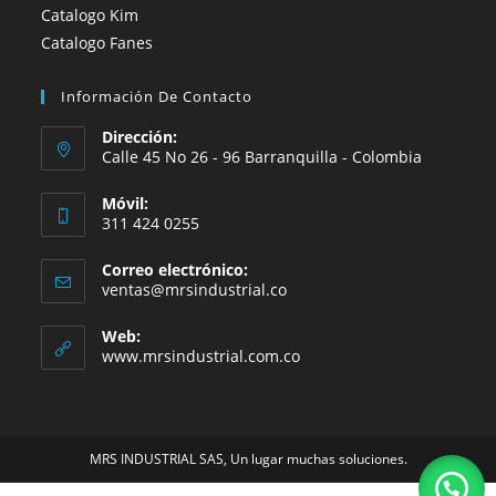
Catalogo Kim
Catalogo Fanes
Información De Contacto
Dirección:
Calle 45 No 26 - 96 Barranquilla - Colombia
Móvil:
311 424 0255
Correo electrónico:
Se
ventas@mrsindustrial.co
abre
en
Web:
tu
www.mrsindustrial.com.co
aplicación
MRS INDUSTRIAL SAS, Un lugar muchas soluciones.