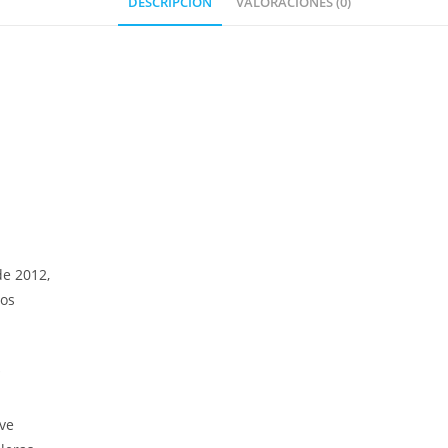
DESCRIPCIÓN
VALORACIONES (0)
de 2012,
pos
*
ave