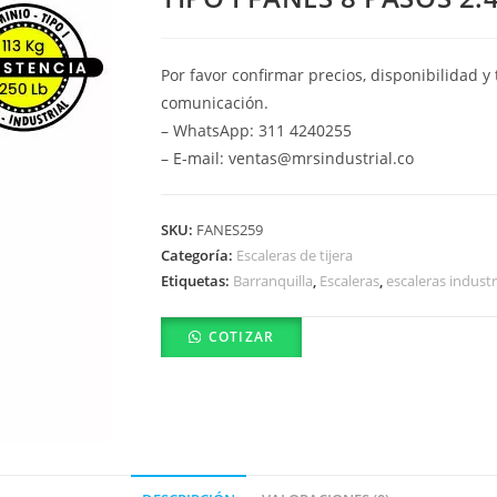
Por favor confirmar precios, disponibilidad 
comunicación.
– WhatsApp: 311 4240255
– E-mail: ventas@mrsindustrial.co
SKU:
FANES259
Categoría:
Escaleras de tijera
Etiquetas:
Barranquilla
,
Escaleras
,
escaleras industr
COTIZAR