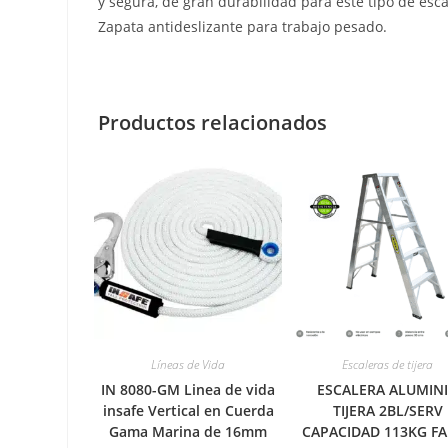
y segura, de gran durabilidad para este tipo de esca
Zapata antideslizante para trabajo pesado.
Productos relacionados
Líneas de Vida
Escaleras de tijera
IN 8080-GM Linea de vida
ESCALERA ALUMIN
insafe Vertical en Cuerda
TIJERA 2BL/SERV
Gama Marina de 16mm
CAPACIDAD 113KG F