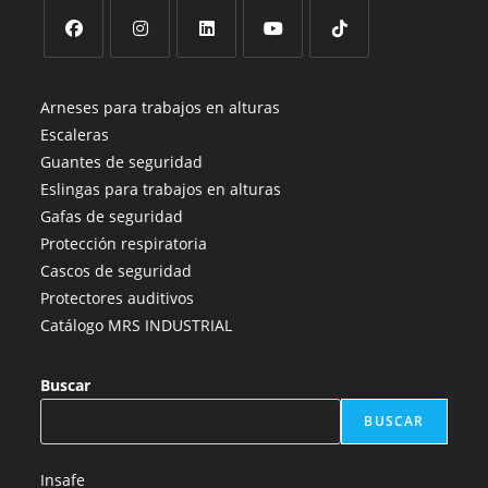
Se
Se
Se
Se
Se
abre
abre
abre
abre
abre
Arneses para trabajos en alturas
en
en
en
en
en
Escaleras
una
una
una
una
una
Guantes de seguridad
nueva
nueva
nueva
nueva
nueva
Eslingas para trabajos en alturas
pestaña
pestaña
pestaña
pestaña
pestaña
Gafas de seguridad
Protección respiratoria
Cascos de seguridad
Protectores auditivos
Catálogo MRS INDUSTRIAL
Buscar
BUSCAR
Insafe