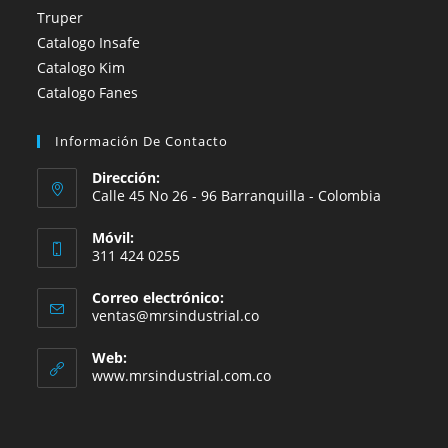
Truper
Catalogo Insafe
Catalogo Kim
Catalogo Fanes
Información De Contacto
Dirección:
Calle 45 No 26 - 96 Barranquilla - Colombia
Móvil:
311 424 0255
Correo electrónico:
Se
ventas@mrsindustrial.co
abre
en
Web:
tu
www.mrsindustrial.com.co
aplicación