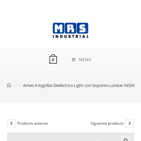
Ir
al
contenido
MENÚ
0
>
>
Arnes 4 Argollas Dieléctrico Light con Soporte Lumbar INSAFE
Producto anterior
Siguiente producto