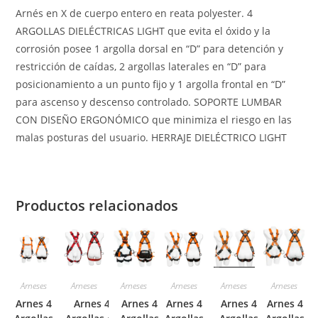
Arnés en X de cuerpo entero en reata polyester. 4
ARGOLLAS DIELÉCTRICAS LIGHT que evita el óxido y la
corrosión posee 1 argolla dorsal en “D” para detención y
restricción de caídas, 2 argollas laterales en “D” para
posicionamiento a un punto fijo y 1 argolla frontal en “D”
para ascenso y descenso controlado. SOPORTE LUMBAR
CON DISEÑO ERGONÓMICO que minimiza el riesgo en las
malas posturas del usuario. HERRAJE DIELÉCTRICO LIGHT
Productos relacionados
Arneses
Arneses
Arneses
Arneses
Arneses
Arneses
Arnes 4
Arnes 4
Arnes 4
Arnes 4
Arnes 4
Arnes 4