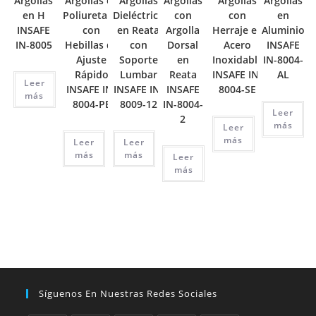
Argollas
Argollas en
Argollas
Argollas
Argollas
Argollas
en H
Poliuretano
Dieléctrico
con
con
en
INSAFE
con
en Reata
Argolla
Herraje en
Aluminio
IN-8005
Hebillas de
con
Dorsal
Acero
INSAFE
Ajuste
Soporte
en
Inoxidable
IN-8004-
Rápido
Lumbar
Reata
INSAFE IN-
AL
Leer
INSAFE IN-
INSAFE IN-
INSAFE
8004-SE
más
8004-PE
8009-12
IN-8004-
Leer
2
más
Leer
más
Leer
Leer
más
más
Leer
más
Síguenos En Nuestras Redes Sociales