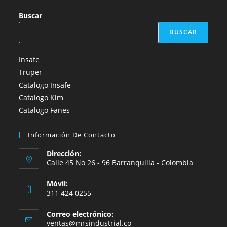
Buscar
BUSCAR
Insafe
Truper
Catalogo Insafe
Catalogo Kim
Catalogo Fanes
Información De Contacto
Dirección:
Calle 45 No 26 - 96 Barranquilla - Colombia
Móvil:
311 424 0255
Correo electrónico:
Se
ventas@mrsindustrial.co