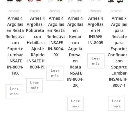
Arneses
Arneses
Arneses
Arneses
Arneses
Arneses
Arnes 4
Arnes 4
Arnes 4
Arnes 4
Arnes 4
Arnes 7
Argollas
Argollas en
Argollas
Argollas
Argollas
Argollas
en Reata
Poliuretano
en Reata
en
en H
para
Reflectiva
con
Reflectiva
Kevlar
INSAFE
Rescate
con
Hebillas de
INSAFE
con
IN-8005
para
Soporte
Ajuste
IN-8004-
Argolla
Espacios
Lumbar
Rápido
RX
Dorsal
Confinado
Leer
INSAFE
INSAFE IN-
en
con
más
IN-8004-
8004-PE
Reata
Soporte
Leer
1RX
INSAFE
Lumbar
más
IN-8004-
INSAFE IN-
Leer
2K
8007-1
más
Leer
más
Leer
Leer
más
más