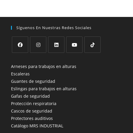
Síguenos En Nuestras Redes Sociales
Se
Se
Se
Se
Se
abre
abre
abre
abre
abre
Arneses para trabajos en alturas
en
en
en
en
en
Escaleras
una
una
una
una
una
Guantes de seguridad
nueva
nueva
nueva
nueva
nueva
Eslingas para trabajos en alturas
pestaña
pestaña
pestaña
pestaña
pestaña
Gafas de seguridad
Protección respiratoria
Cascos de seguridad
Protectores auditivos
Catálogo MRS INDUSTRIAL