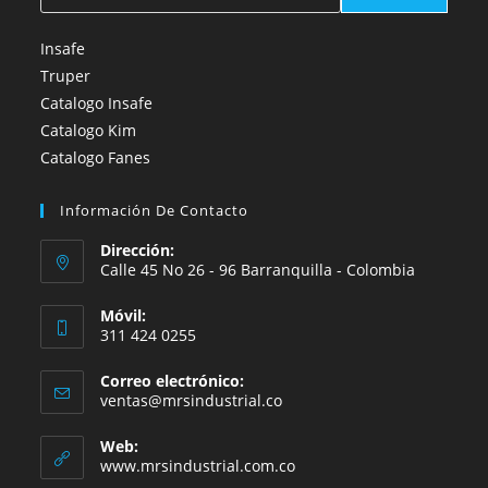
Insafe
Truper
Catalogo Insafe
Catalogo Kim
Catalogo Fanes
Información De Contacto
Dirección:
Calle 45 No 26 - 96 Barranquilla - Colombia
Móvil:
311 424 0255
Correo electrónico:
Se
ventas@mrsindustrial.co
abre
en
Web:
tu
www.mrsindustrial.com.co
aplicación