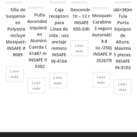
accesorios
accesorios
accesorios
accesorios
accesorios
accesorios
Silla de
Caja
Descendedor
(46×38)m
Puño
Mosquetón
Suspensión
receptora
10 – 12 mm
Tula
Ascendedor
Carabinero
en
para
INSAFE A-
Porta
Izquierdo
3 seguros
Polyester,
Linea de
050-SIRIUS
Equipos
en
Automático
incluye
vida , uso
de
Aluminio
8.8
Mosquetón
anclaje
Altura.
Leer
Cuerda De
oz./250g
INSAFE IN-
remoto
Máximo
más
41487 mm
INSAFE IN-
8089
INSAFE
5 piezas.
INSAFE IN-
252GTR
IN-8104
INSAFE
5302
IN-8102
Leer
más
Leer
Leer
más
Leer
más
Leer
más
más