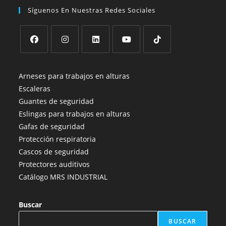
Síguenos En Nuestras Redes Sociales
Se
Se
Se
Se
Se
abre
abre
abre
abre
abre
Arneses para trabajos en alturas
en
en
en
en
en
Escaleras
una
una
una
una
una
Guantes de seguridad
nueva
nueva
nueva
nueva
nueva
Eslingas para trabajos en alturas
pestaña
pestaña
pestaña
pestaña
pestaña
Gafas de seguridad
Protección respiratoria
Cascos de seguridad
Protectores auditivos
Catálogo MRS INDUSTRIAL
Buscar
BUSCAR